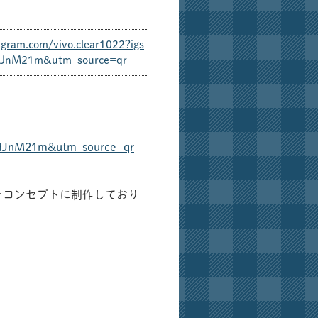
agram.com/vivo.clear1022?igs
nM21m&utm_source=qr
NHJnM21m&utm_source=qr
をコンセプトに制作しており