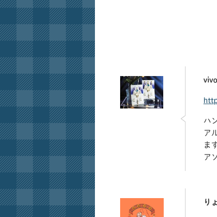
vivo
htt
ハン
ア
ます
ア
り