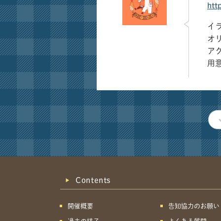
htt
イ
オ
ア
用
Contents
開催概要
告知協力のお願い