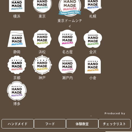
横浜
東京
札幌
東京ドームシテ
ィ
静岡
浜松
名古屋
金沢
京都
神戸
瀬戸内
小倉
博多
ハンドメイド
フード
体験教室
チェックリスト