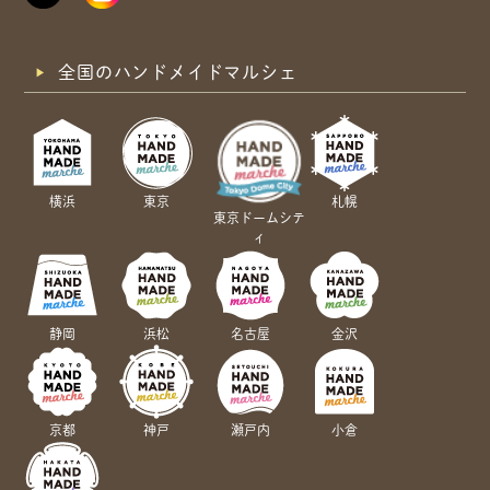
全国のハンドメイドマルシェ
横浜
東京
札幌
東京ドームシテ
ィ
静岡
浜松
名古屋
金沢
京都
神戸
瀬戸内
小倉