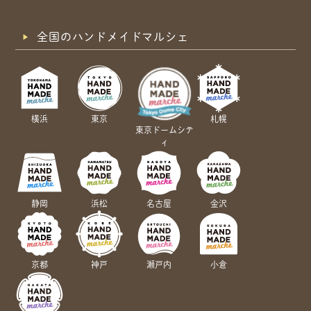
全国のハンドメイドマルシェ
横浜
東京
札幌
東京ドームシテ
ィ
静岡
浜松
名古屋
金沢
京都
神戸
瀬戸内
小倉