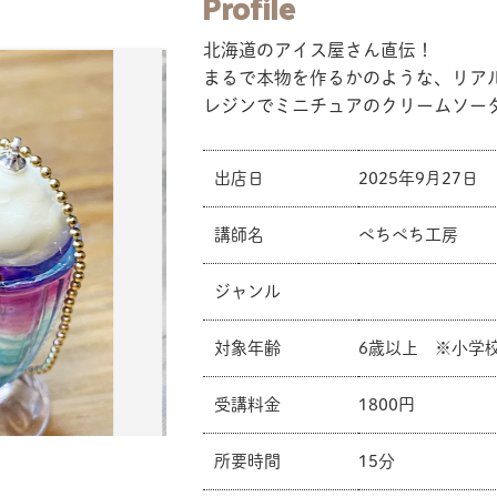
Profile
北海道のアイス屋さん直伝！
まるで本物を作るかのような、リア
レジンでミニチュアのクリームソー
出店日
2025年9月27日
講師名
ぺちぺち工房
ジャンル
対象年齢
6歳以上 ※小学
受講料金
1800円
所要時間
15分