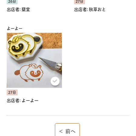
26日
27日
出店者:
蘖堂
出店者:
秋草おと
よーよー
27日
出店者:
よーよー
<
前へ