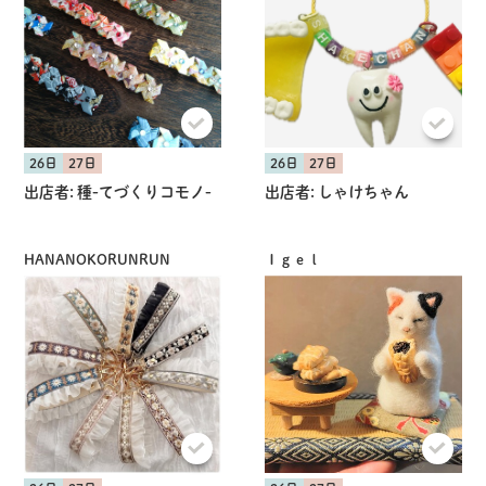
26日
27日
26日
27日
出店者:
種-てづくりコモノ-
出店者:
しゃけちゃん
HANANOKORUNRUN
Ｉｇｅｌ