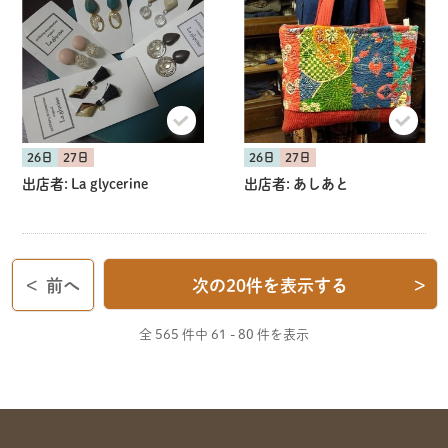
26日
27日
26日
27日
出店者:
La glycerine
出店者:
あしあと
<
前へ
次の20件を表示する
>
全 565 件中
61 - 80 件を表示