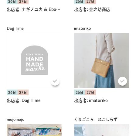
26日
27日
26日
27日
出店者:
ナギノユカ & Ebony house
出店者:
金之助商店
Dag Time
imatoriko
26日
27日
26日
27日
出店者:
Dag Time
出店者:
imatoriko
mojomojo
くまごころ ねこしらず