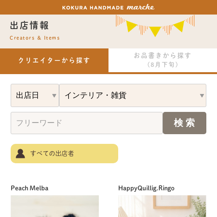
出店情報
Creators & Items
お品書きから探す
クリエイターから探す
(8月下旬)
すべての出店者
Peach Melba
HappyQuillig.Ringo