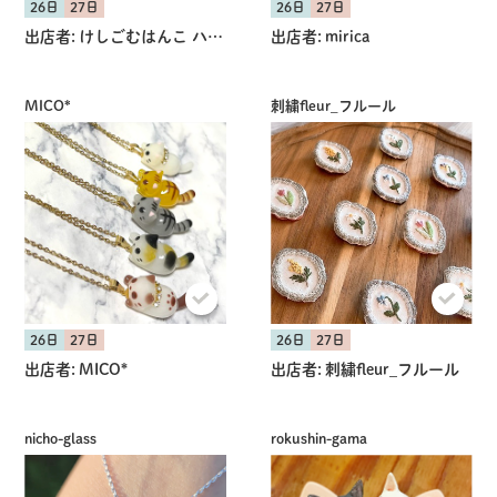
26日
27日
26日
27日
出店者:
けしごむはんこ ハナウタヤ
出店者:
mirica
MICO*
刺繍fleur_フルール
26日
27日
26日
27日
出店者:
MICO*
出店者:
刺繍fleur_フルール
nicho-glass
rokushin-gama