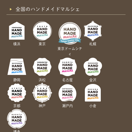
全国のハンドメイドマルシェ
横浜
東京
札幌
東京ドームシテ
ィ
静岡
浜松
名古屋
金沢
京都
神戸
瀬戸内
小倉
博多