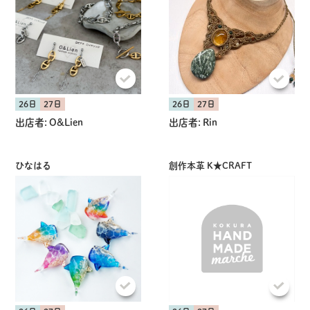
26日
27日
26日
27日
出店者:
O&Lien
出店者:
Rin
ひなはる
創作本革 K★CRAFT