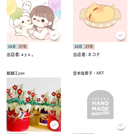
共有方法を選択
26日
27日
26日
27日
出店者:
a y u 。
出店者:
ネコナ
紙細工yao
登本佳寿子・ART