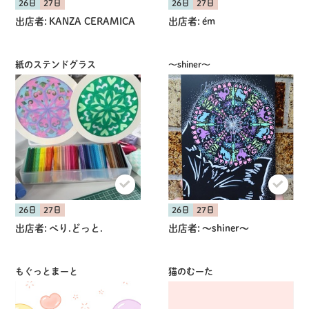
26日
27日
26日
27日
出店者:
KANZA CERAMICA
出店者:
ém
紙のステンドグラス
〜shiner〜
26日
27日
26日
27日
出店者:
ぺり.どっと.
出店者:
〜shiner〜
もぐっとまーと
猫のむーた