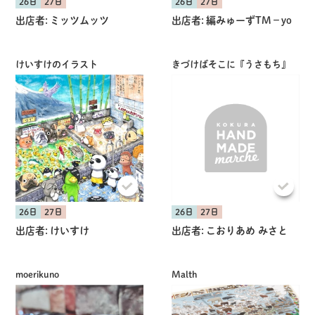
26日
27日
26日
27日
出店者:
ミッツムッツ
出店者:
編みゅーずTM−yo
けいすけのイラスト
きづけばそこに『うさもち』
26日
27日
26日
27日
出店者:
けいすけ
出店者:
こおりあめ みさと
moerikuno
Malth