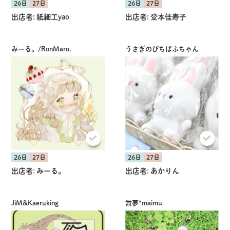
26日
27日
26日
27日
出店者:
紙細工yao
出店者:
登本佳寿子
みーる。/RonMaro.
うさぎのぴちぱふちゃん
26日
27日
26日
27日
出店者:
みーる。
出店者:
あかりん
JiM&Kaeruking
舞夢*maimu