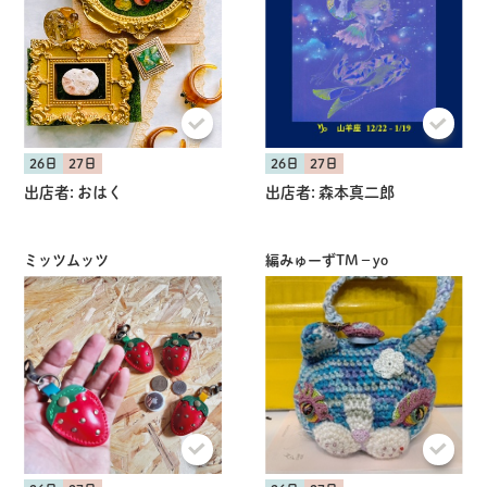
26日
27日
26日
27日
出店者:
おはく
出店者:
森本真二郎
ミッツムッツ
編みゅーずTM−yo