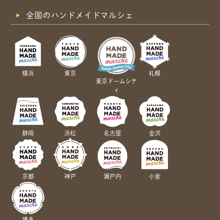
全国のハンドメイドマルシェ
横浜
東京
札幌
東京ドームシテ
ィ
静岡
浜松
名古屋
金沢
京都
神戸
瀬戸内
小倉
博多