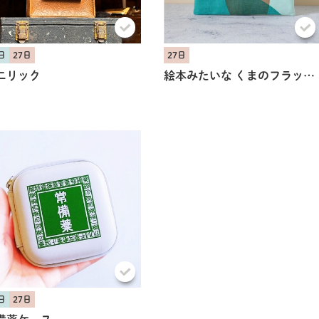
日
27日
27日
ニリック
絵本みたいな くまのフラットポーチ
日
27日