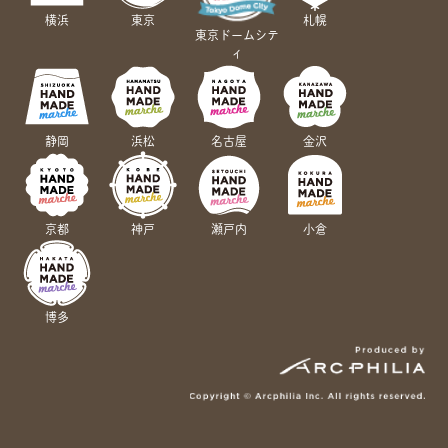
横浜
東京
札幌
東京ドームシテ
ィ
静岡
浜松
名古屋
金沢
京都
神戸
瀬戸内
小倉
博多